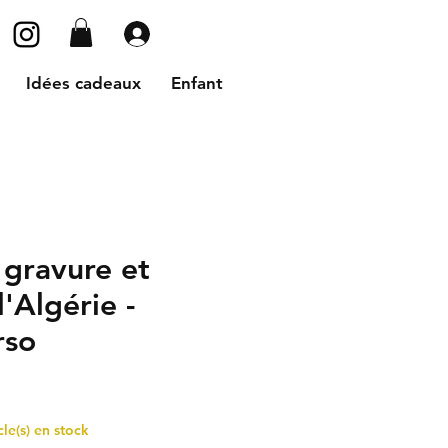
Se connecter
Idées cadeaux
Enfant
 gravure et
l'Algérie -
rso
cle(s) en stock