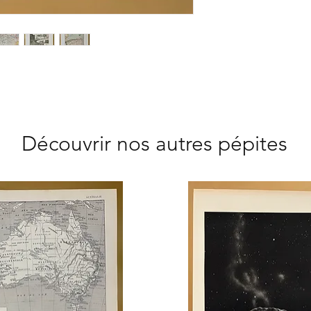
Maison de campagne
Idée cadeau : Noël -
Découvrir nos autres pépites