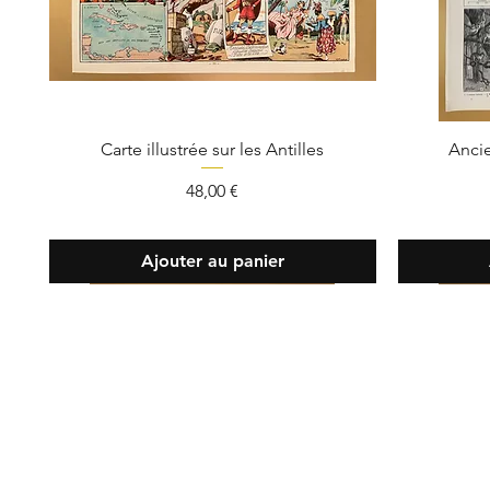
Carte illustrée sur les Antilles
Ancie
Prix
48,00 €
Ajouter au panier
Contact
Tél :
07 82
info@oldie