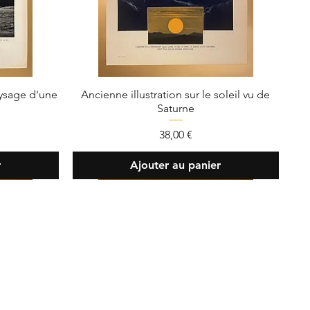
aysage d'une
Ancienne illustration sur le soleil vu de
Saturne
Prix
38,00 €
r
Ajouter au panier
ent