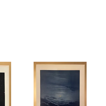
 - Peuple - Population
 Anniversaire - Fête - Ethnologue