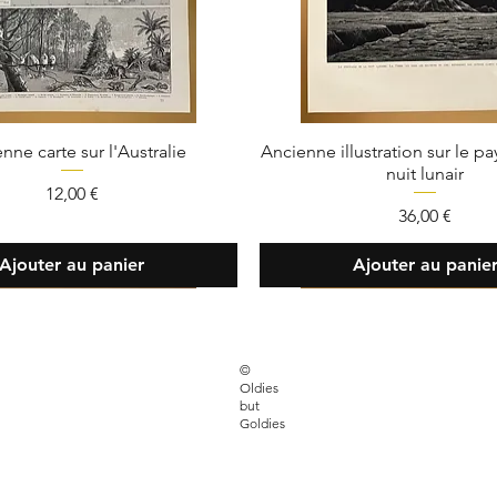
nne carte sur l'Australie
Ancienne illustration sur le p
nuit lunair
Prix
12,00 €
Prix
36,00 €
Ajouter au panier
Ajouter au panie
FAQ
©
Oldies
 30 33 85
Livraison et retour
but
Goldies
sbutgoldies.paris
Moyens de paiem