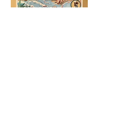
Carte illustrée sur les Antilles
Prix
48,00 €
Ajouter au panier
FAQ
Livraison et retour
Moyens de paiement
© Oldies but Goldies
Contact