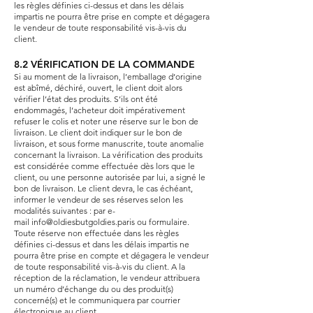
les règles définies ci-dessus et dans les délais
impartis ne pourra être prise en compte et dégagera
le vendeur de toute responsabilité vis-à-vis du
client.
8.2 VÉRIFICATION DE LA COMMANDE
Si au moment de la livraison, l’emballage d’origine
est abîmé, déchiré, ouvert, le client doit alors
vérifier l’état des produits. S’ils ont été
endommagés, l’acheteur doit impérativement
refuser le colis et noter une réserve sur le bon de
livraison. Le client doit indiquer sur le bon de
livraison, et sous forme manuscrite, toute anomalie
concernant la livraison. La vérification des produits
est considérée comme effectuée dès lors que le
client, ou une personne autorisée par lui, a signé le
bon de livraison. Le client devra, le cas échéant,
informer le vendeur de ses réserves selon les
modalités suivantes : par e-
mail
info@oldiesbutgoldies.paris
ou
formulaire
.
Toute réserve non effectuée dans les règles
définies ci-dessus et dans les délais impartis ne
pourra être prise en compte et dégagera le vendeur
de toute responsabilité vis-à-vis du client. A la
réception de la réclamation, le vendeur attribuera
un numéro d’échange du ou des produit(s)
concerné(s) et le communiquera par courrier
électronique au client.