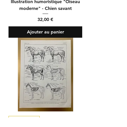
Illustration humoristique "Oiseau
moderne" - Chien savant
Prix
32,00 €
Ajouter au panier
Années 1920