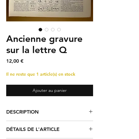
Ancienne gravure
sur la lettre Q
Prix
12,00 €
Il ne reste que 1 article(s) en stock
Ajouter au panier
DESCRIPTION
Planche illustrée - Lettrine sur la lettre 0 et
DÉTAILS DE L'ARTICLE
sa calligraphie, extraite d'une ancienne
encyclopédie.