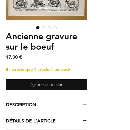
Ancienne gravure
sur le boeuf
Prix
17,00 €
Il ne reste que 1 article(s) en stock
Ajouter au panier
DESCRIPTION
Planche illustrée sur les principales races
DÉTAILS DE L'ARTICLE
de boeufs, extraite d'une ancienne
encyclopédie. Signée Adolphe Millot