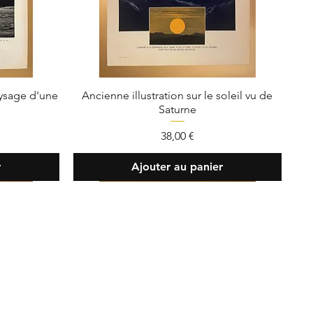
aysage d'une
Ancienne illustration sur le soleil vu de
Saturne
Prix
38,00 €
r
Ajouter au panier
ent