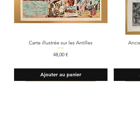
Carte illustrée sur les Antilles
Ancie
Prix
48,00 €
Ajouter au panier
Contact
Tél :
07 82
info@oldie