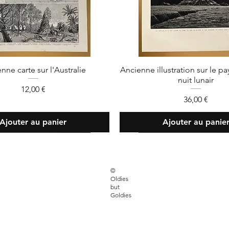
nne carte sur l'Australie
Ancienne illustration sur le p
nuit lunair
Prix
12,00 €
Prix
36,00 €
Ajouter au panier
Ajouter au panie
FAQ
©
Oldies
 30 33 85
Livraison et retour
but
Goldies
sbutgoldies.paris
Moyens de paiem