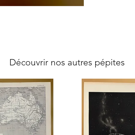
- Hôtel - Maison d’h
Cuisine - Balcon
Idée cadeau : Noël -
Architecte d'intérieur
Marchand de fleur - 
Jardinier paysagiste
Découvrir nos autres pépites