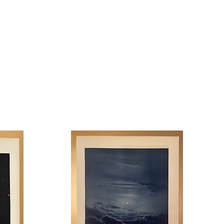
ôtes - Chambre d'enfant - Salon -
 Anniversaire - Fête - Décorateur -
 - Fleuriste - Herboristerie -
Producteur de fleurs - Botaniste -
 - Garde forestier