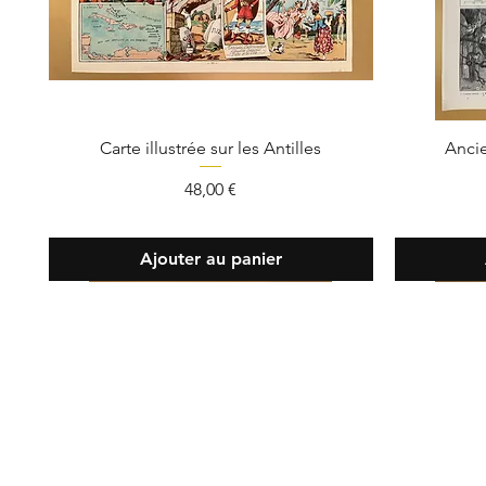
Carte illustrée sur les Antilles
Ancie
Prix
48,00 €
Ajouter au panier
Contact
Tél :
07 82
info@oldie