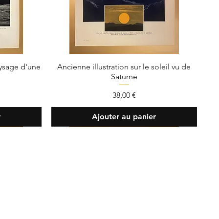
aysage d'une
Ancienne illustration sur le soleil vu de
Saturne
Prix
38,00 €
r
Ajouter au panier
ent