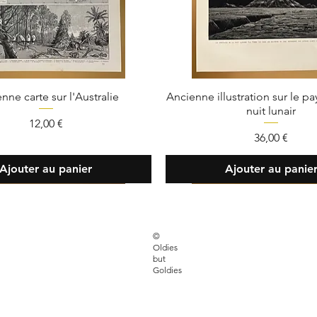
nne carte sur l'Australie
Ancienne illustration sur le p
nuit lunair
Prix
12,00 €
Prix
36,00 €
Ajouter au panier
Ajouter au panie
FAQ
©
Oldies
 30 33 85
Livraison et retour
but
Goldies
sbutgoldies.paris
Moyens de paiem