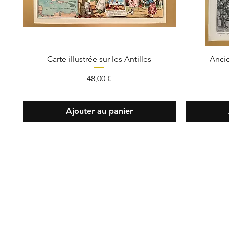
Carte illustrée sur les Antilles
Ancie
Prix
48,00 €
Ajouter au panier
Contact
Tél :
07 82
info@oldie