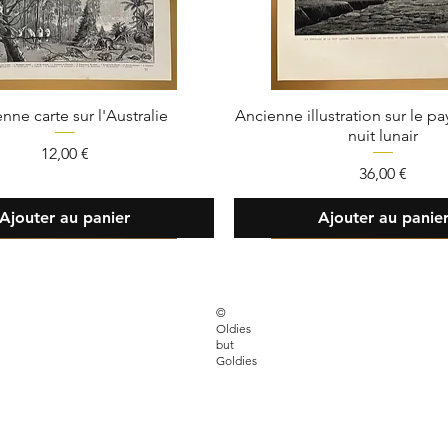
nne carte sur l'Australie
Ancienne illustration sur le p
nuit lunair
Prix
12,00 €
Prix
36,00 €
Ajouter au panier
Ajouter au panie
FAQ
©
Oldies
 30 33 85
Livraison et retour
but
Goldies
sbutgoldies.paris
Moyens de paiem