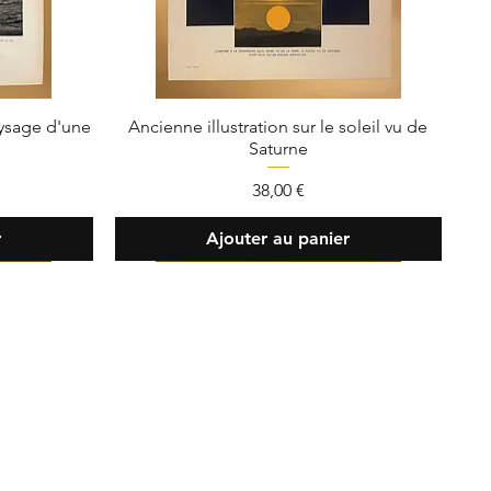
aysage d'une
Ancienne illustration sur le soleil vu de
Saturne
Prix
38,00 €
r
Ajouter au panier
ent